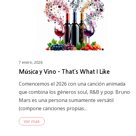
Posted
7 enero, 2026
on
Música y Vino – That’s What I Like
Comencemos el 2026 con una canción animada
que combina los géneros soul, R&B y pop. Bruno
Mars es una persona sumamente versátil
(compone canciones propias…
Ver mas