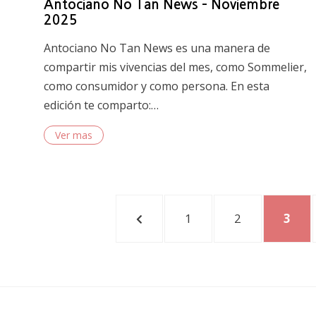
Antociano No Tan News – Noviembre
2025
Antociano No Tan News es una manera de
compartir mis vivencias del mes, como Sommelier,
como consumidor y como persona. En esta
edición te comparto:…
Ver mas
Posts
PREVIOUS
PAGE
PAGE
PAGE
1
2
3
pagination
PAGE