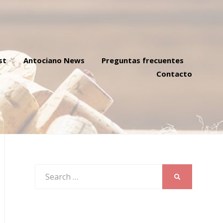
st
Antociano News
Preguntas frecuentes
Contacto
Search
SEARCH
for: