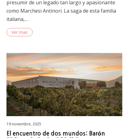
presumir de un legado tan largo y apasionante
como Marchesi Antinori. La saga de esta familia
italiana,…
Ver mas
Posted
19 noviembre, 2025
on
El encuentro de dos mundos: Barón