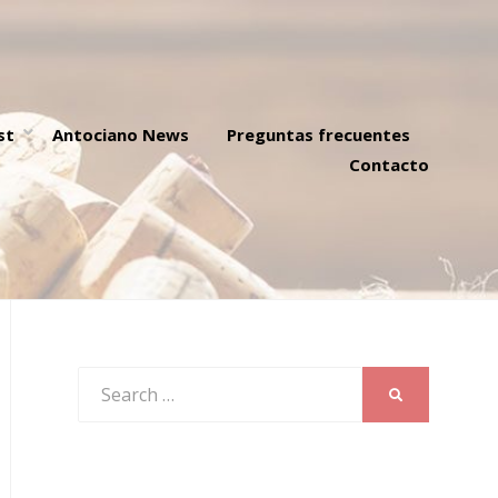
st
Antociano News
Preguntas frecuentes
Contacto
Search
SEARCH
for: