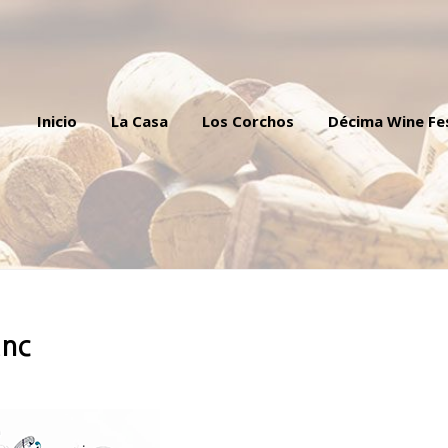
Inicio
La Casa
Los Corchos
Décima Wine Fe
anc