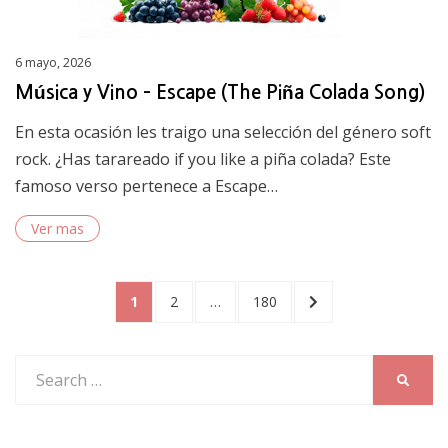
Posted
6 mayo, 2026
on
Música y Vino – Escape (The Piña Colada Song)
En esta ocasión les traigo una selección del género soft
rock. ¿Has tarareado if you like a piña colada? Este
famoso verso pertenece a Escape…
Ver mas
Posts
PAGE
PAGE
PAGE
NEXT
1
2
…
180
PAGE
pagination
Search
SEARC
for: