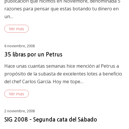
publicación que hicimos en Noviembre, denominada 5
razones para pensar que estas botando tu dinero en
un…
Ver mas
Posted
6 noviembre, 2008
on
35 libras por un Petrus
Hace unas cuantas semanas hice mención al Petrus a
propósito de la subasta de excelentes lotes a beneficio
del chef Carlos García. Hoy me tope…
Ver mas
Posted
2 noviembre, 2008
on
SIG 2008 – Segunda cata del Sábado