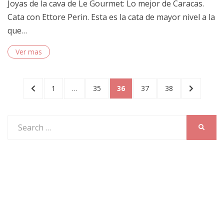
Joyas de la cava de Le Gourmet: Lo mejor de Caracas.
Cata con Ettore Perin. Esta es la cata de mayor nivel a la
que…
Ver mas
Posts
PREVIOUS
PAGE
PAGE
PAGE
PAGE
PAGE
NEXT
1
…
35
36
37
38
PAGE
PAGE
pagination
Search
SEARC
for: