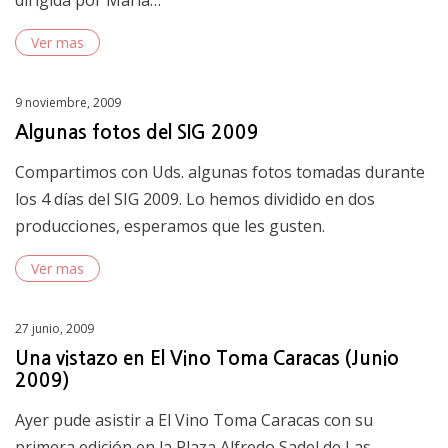
Ver mas
Posted
9 noviembre, 2009
on
Algunas fotos del SIG 2009
Compartimos con Uds. algunas fotos tomadas durante
los 4 días del SIG 2009. Lo hemos dividido en dos
producciones, esperamos que les gusten.
Ver mas
Posted
27 junio, 2009
on
Una vistazo en El Vino Toma Caracas (Junio
2009)
Ayer pude asistir a El Vino Toma Caracas con su
primera edición en la Plaza Alfredo Sadel de Las