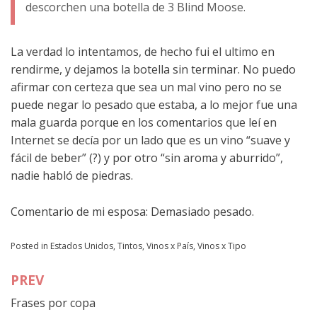
descorchen una botella de 3 Blind Moose.
La verdad lo intentamos, de hecho fui el ultimo en
rendirme, y dejamos la botella sin terminar. No puedo
afirmar con certeza que sea un mal vino pero no se
puede negar lo pesado que estaba, a lo mejor fue una
mala guarda porque en los comentarios que leí en
Internet se decía por un lado que es un vino “suave y
fácil de beber” (?) y por otro “sin aroma y aburrido”,
nadie habló de piedras.
Comentario de mi esposa: Demasiado pesado.
Posted in
Estados Unidos
,
Tintos
,
Vinos x País
,
Vinos x Tipo
PREV
Navegación
Frases por copa
de