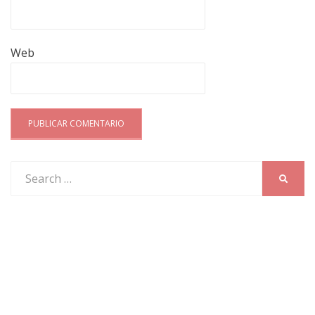
Web
Search
SEARC
for: