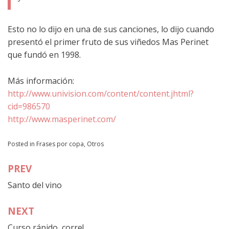
Esto no lo dijo en una de sus canciones, lo dijo cuando
presentó el primer fruto de sus viñedos Mas Perinet
que fundó en 1998.
Más información:
http://www.univision.com/content/content.jhtml?
cid=986570
http://www.masperinet.com/
Posted in
Frases por copa
,
Otros
PREV
Navegación
Santo del vino
de
entradas
NEXT
Curso rápido, corre!