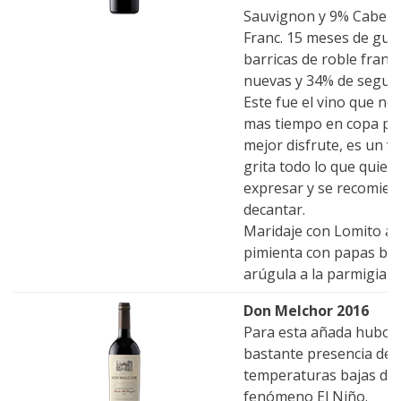
Sauvignon y 9% Cabern
Franc. 15 meses de gua
barricas de roble franc
nuevas y 34% de segun
Este fue el vino que ne
mas tiempo en copa pa
mejor disfrute, es un v
grita todo lo que quier
expresar y se recomien
decantar.
Maridaje con Lomito a 
pimienta con papas bra
arúgula a la parmigiana
Don Melchor 2016
Para esta añada hubo
bastante presencia de l
temperaturas bajas deb
fenómeno El Niño.