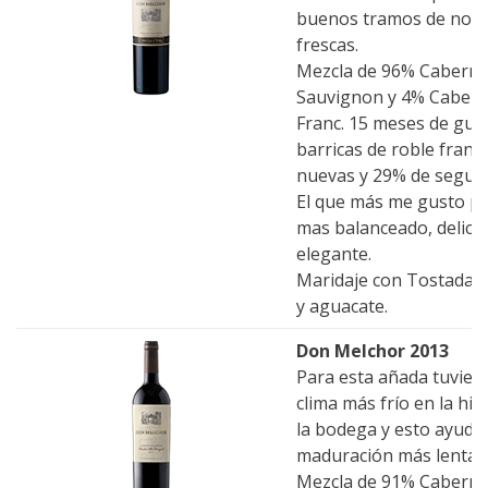
buenos tramos de noc
frescas.
Mezcla de 96% Caberne
Sauvignon y 4% Cabern
Franc. 15 meses de gua
barricas de roble franc
nuevas y 29% de segun
El que más me gusto po
mas balanceado, delica
elegante.
Maridaje con Tostadas 
y aguacate.
Don Melchor 2013
Para esta añada tuviero
clima más frío en la his
la bodega y esto ayudó
maduración más lenta.
Mezcla de 91% Caberne