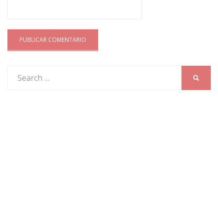
Search
SEARC
for: