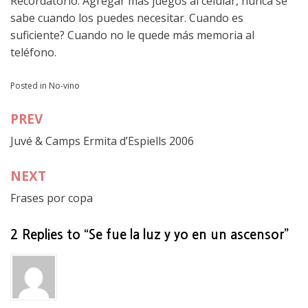
Recordatorio: Agregar mas juegos al celular, nunca se
sabe cuando los puedes necesitar. Cuando es
suficiente? Cuando no le quede más memoria al
teléfono.
Posted in
No-vino
PREV
Navegación
Juvé & Camps Ermita d’Espiells 2006
de
entradas
NEXT
Frases por copa
2 Replies to “Se fue la luz y yo en un ascensor”