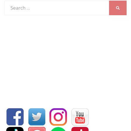
Search
SEARC
for: