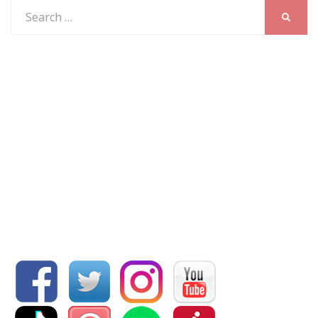
Search
SEARC
for: