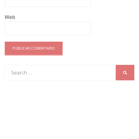
Web
Search
SEARC
for: