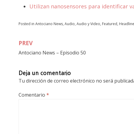
Utilizan nanosensores para identificar v
Posted in
Antociano News
,
Audio
,
Audio y Video
,
Featured
,
Headlin
PREV
Navegación
Antociano News – Episodio 50
de
entradas
Deja un comentario
Tu dirección de correo electrónico no será publicad
Comentario
*