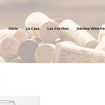
Inicio
La Casa
Los Corchos
Décima Wine Fe
1