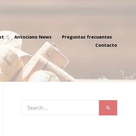
st
Antociano News
Preguntas frecuentes
Contacto
Search
SEARCH
for: